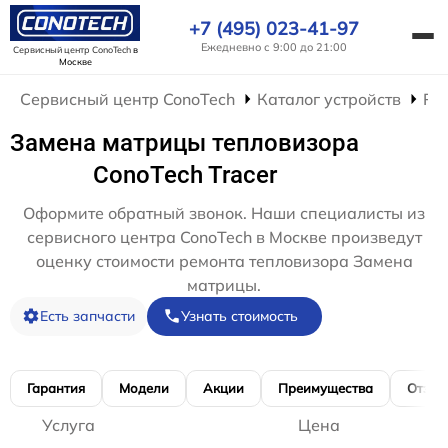
+7 (495) 023-41-97
Ежедневно с 9:00 до 21:00
Сервисный центр ConoTech
в
Москве
Сервисный центр ConoTech
Каталог устройств
Ре
Замена матрицы тепловизора
ConoTech Tracer
Оформите обратный звонок. Наши специалисты из
сервисного центра ConoTech в Москве произведут
оценку стоимости ремонта тепловизора Замена
матрицы.
Есть запчасти
Узнать стоимость
Гарантия
Модели
Акции
Преимущества
Отзы
Услуга
Цена