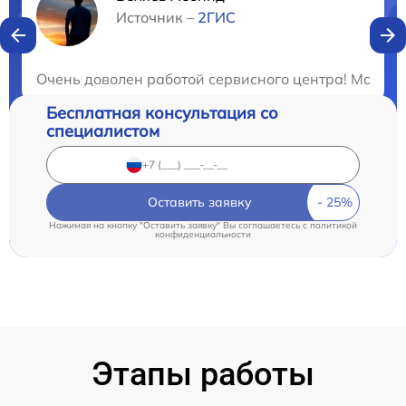
Нужна консультация?
Источник –
2ГИС
Закажите бесплатную консультацию
Очень доволен работой сервисного центра! Мастер
Бесплатная консультация со
специалистом
Оставить заявку
Нажимая на кнопку "Оставить заявку" Вы соглашаетесь c
политикой
конфиденциальности
Этапы работы